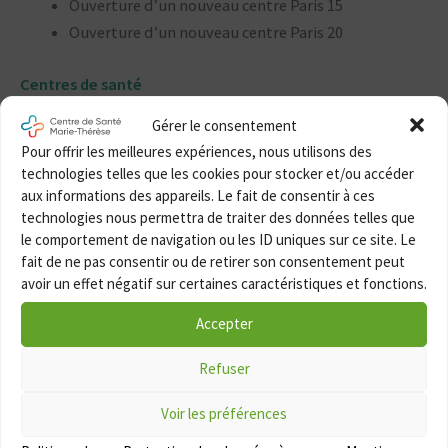
Ouverture d’un nouveau centre Paris 15
Ouverture d’un nouveau centre Paris 20
Centres de santé
Malakoff
Gérer le consentement
e
Paris 14
Pour offrir les meilleures expériences, nous utilisons des
e
technologies telles que les cookies pour stocker et/ou accéder
Paris 15
aux informations des appareils. Le fait de consentir à ces
e
Paris 20
technologies nous permettra de traiter des données telles que
le comportement de navigation ou les ID uniques sur ce site. Le
Spécialités
fait de ne pas consentir ou de retirer son consentement peut
avoir un effet négatif sur certaines caractéristiques et fonctions.
Allergologie
Angiologie
Accepter
Cardiologie
Refuser
Centre du sein et pathologies gynécologiques
Chirurgie dentaire
Voir les préférences
Chirurgie digestive