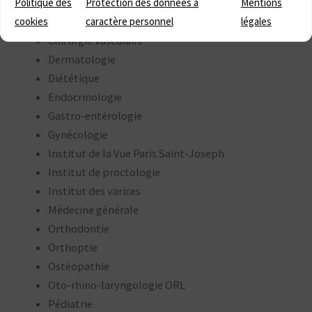
Politique des
Protection des données à
Mentions
Chirurgie orthopédique
cookies
caractère personnel
légales
Chirurgie urologique
Chirurgie vasculaire
Dermatologie
Diététique
Endocrinologie
Gastro-entérologie
Gynécologie
Institut de la Vue Paris Saint-Joseph
Institut de proctologie
Institut des varices
Médecine générale
Orthodontie
Orthoptie
Ostéopathie
Oto-rhino-laryngologie ORL
Pédiatrie