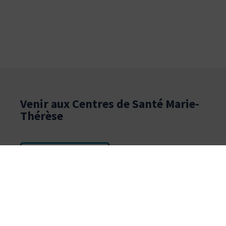
Venir aux Centres de Santé Marie-
Thérèse
Centre
Malakoff
Centre Paris
e
14