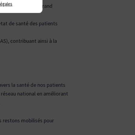
légales
cessibles au plus grand
tat de santé des patients
S), contribuant ainsi à la
vers la santé de nos patients
e réseau national en améliorant
.
s restons mobilisés pour