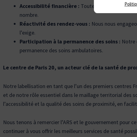
Politi
Accessibilité financière :
Toutes nos consultations
nombre.
Réactivité des rendez-vous :
Nous nous engageons
l’exige.
Participation à la permanence des soins :
Notre c
permanence des soins ambulatoires.
Le centre de Paris 20, un acteur clé de la santé de pr
Notre labellisation en tant que l’un des premiers centres
et de notre rôle essentiel dans le maillage territorial de
l’accessibilité et la qualité des soins de proximité, en facil
Nous tenons à remercier l’ARS et le gouvernement pour cett
continuer à vous offrir les meilleurs services de santé possib