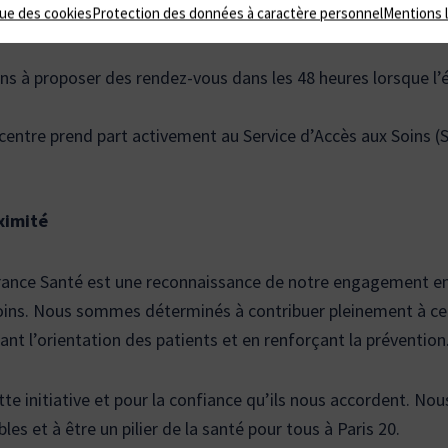
que des cookies
Protection des données à caractère personnel
Mentions 
 sont sans dépassements d’honoraires, rendant les soins ac
 à proposer des rendez-vous dans les 48 heures lorsque l’é
entre prend part activement au Service d’Accès aux Soins (SA
oximité
 France Santé est une reconnaissance de notre engagement en
s soins. Nous sommes déterminés à contribuer pleinement à c
itant l’orientation des patients et en renforçant la prévention
e initiative et pour la confiance qu’ils nous accordent. Nou
les et à être un pilier de la santé pour tous à Paris 20.