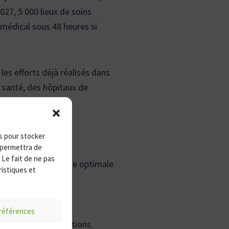
027, 5 000 lieux de soins
 médical sous 48 heures si
les efforts déjà réalisés dans
 santé, des hôpitaux de
es pour stocker
 permettra de
 Le fait de ne pas
offre de soins de base optimale
ristiques et
iés.
préférences
’accès aux consultations.