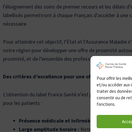
l’éloignement des soins de premier recours et les délais d’o
labellisés permettront à chaque Français d’accéder à une 
nécessaire.
Pour atteindre cet objectif, l’État et l’Assurance Maladie s
notre région pour développer une offre de proximité autou
proximité, et de l’ensemble des professionnels de santé.
Des critères d’excellence pour une offre de soins de q
Pour offrir les mei
et/ou accéder aux i
traiter des données
L’obtention du label France Santé n’est pas le fruit du hasa
consentir ou de ret
pour les patients :
fonctions.
Présence médicale et infirmière :
Le centre assur
Acce
Large amplitude horaire :
Notre structure est ouve